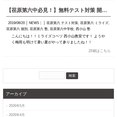
【荏原第六中必見！】無料テスト対策 開催！！
2019/08/20
│
NEWS
│
荏原第六 テスト対策
,
荏原第六 ミライズ
,
荏原第六 個別
,
荏原第六 塾
,
荏原第六中学校
,
西小山 塾
こんにちは！！ミライズコベツ 西小山教室です！ ようや
く梅雨も明けて暑い夏がやって参りましたね！！
詳細はこちら
アーカイブ
2026年5月
2026年4月