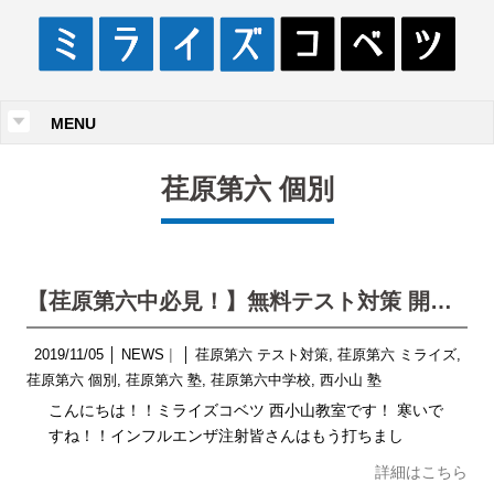
MENU
荏原第六 個別
【荏原第六中必見！】無料テスト対策 開催！！
2019/11/05
│
NEWS
│
荏原第六 テスト対策
,
荏原第六 ミライズ
,
荏原第六 個別
,
荏原第六 塾
,
荏原第六中学校
,
西小山 塾
こんにちは！！ミライズコベツ 西小山教室です！ 寒いで
すね！！インフルエンザ注射皆さんはもう打ちまし
詳細はこちら