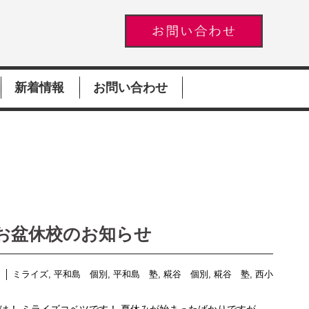
新着情報
お問い合わせ
お盆休校のお知らせ
│
ミライズ
,
平和島 個別
,
平和島 塾
,
糀谷 個別
,
糀谷 塾
,
西小