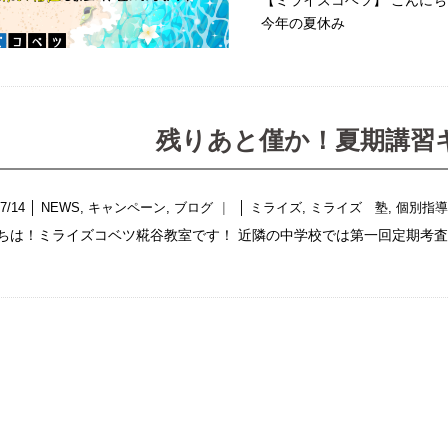
【ミライズコベツ】 こんにち
今年の夏休み
残りあと僅か！夏期講習
7/14
│
NEWS
,
キャンペーン
,
ブログ
│
ミライズ
,
ミライズ 塾
,
個別指
ちは！ミライズコベツ糀谷教室です！ 近隣の中学校では第一回定期考査