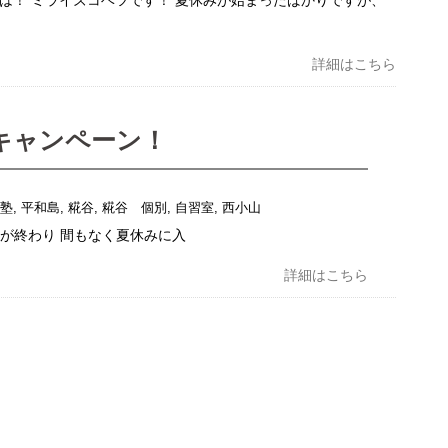
は！ ミライズコベツです！ 夏休みが始まったばかりですが、
詳細はこちら
キャンペーン！
導塾
,
平和島
,
糀谷
,
糀谷 個別
,
自習室
,
西小山
が終わり 間もなく夏休みに入
詳細はこちら