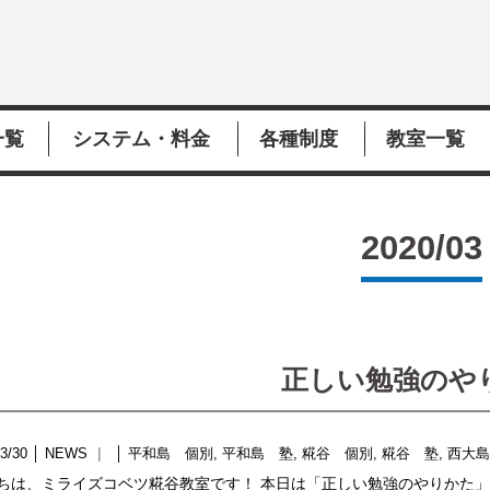
一覧
システム・料金
各種制度
教室一覧
2020/03
正しい勉強のや
3/30
│
NEWS
│
平和島 個別
,
平和島 塾
,
糀谷 個別
,
糀谷 塾
,
西大
ちは、ミライズコベツ糀谷教室です！ 本日は「正しい勉強のやりかた」