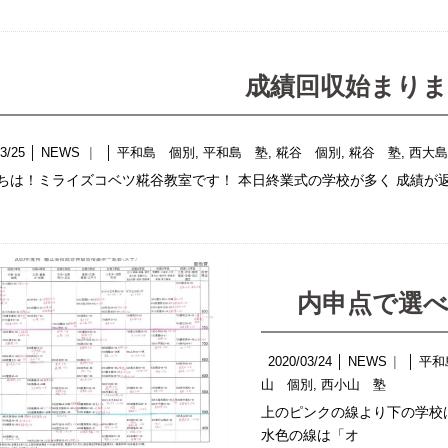
成績回収始まり
3/25
│
NEWS
│
平和島 個別
,
平和島 塾
,
糀谷 個別
,
糀谷 塾
,
西大
ちは！ミライズコベツ糀谷教室です！ 本日終業式の学校が多く 成績が
内申点で選
2020/03/24
│
NEWS
│
平和
山 個別
,
西小山 塾
上のピンクの線より下の学校
水色の線は「オ