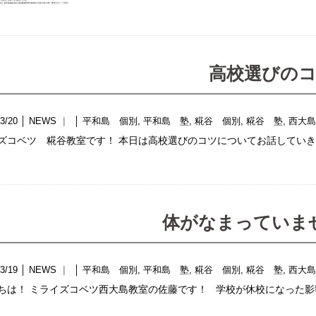
高校選びの
3/20
│
NEWS
│
平和島 個別
,
平和島 塾
,
糀谷 個別
,
糀谷 塾
,
西大
ズコベツ 糀谷教室です！ 本日は高校選びのコツについてお話していき
体がなまっていま
3/19
│
NEWS
│
平和島 個別
,
平和島 塾
,
糀谷 個別
,
糀谷 塾
,
西大
ちは！ ミライズコベツ西大島教室の佐藤です！ 学校が休校になった影