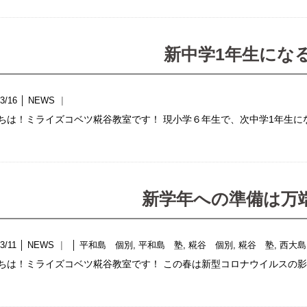
新中学1年生にな
3/16
│
NEWS
ちは！ミライズコベツ糀谷教室です！ 現小学６年生で、次中学1年生に
新学年への準備は万
3/11
│
NEWS
│
平和島 個別
,
平和島 塾
,
糀谷 個別
,
糀谷 塾
,
西大島
ちは！ミライズコベツ糀谷教室です！ この春は新型コロナウイルスの影