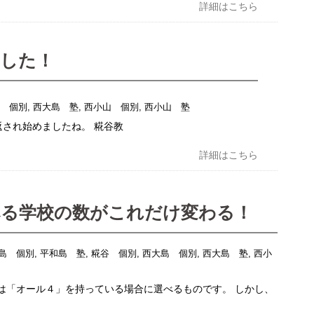
詳細はこちら
ました！
島 個別
,
西大島 塾
,
西小山 個別
,
西小山 塾
返され始めましたね。 糀谷教
詳細はこちら
べる学校の数がこれだけ変わる！
島 個別
,
平和島 塾
,
糀谷 個別
,
西大島 個別
,
西大島 塾
,
西小
は「オール４」を持っている場合に選べるものです。 しかし、