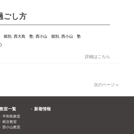
過ごし方
 個別
,
西大島 塾
,
西小山 個別
,
西小山 塾
の
詳細はこちら
次のページ »
教室一覧
新着情報
平和島教室
糀谷教室
西小山教室