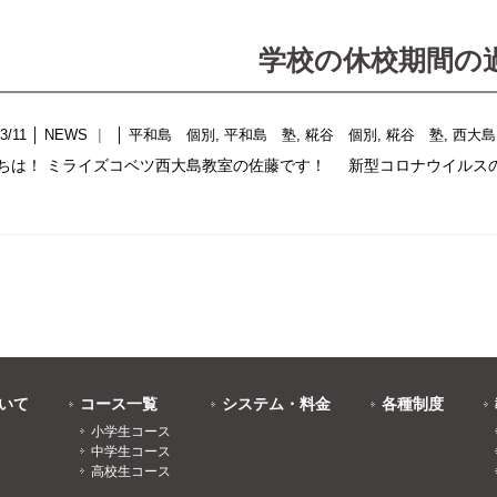
学校の休校期間の
3/11
│
NEWS
│
平和島 個別
,
平和島 塾
,
糀谷 個別
,
糀谷 塾
,
西大島
ちは！ ミライズコベツ西大島教室の佐藤です！ 新型コロナウイルス
いて
コース一覧
システム・料金
各種制度
小学生コース
中学生コース
高校生コース