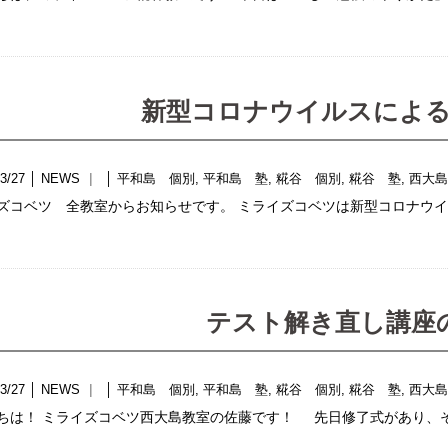
新型コロナウイルスによ
3/27
│
NEWS
│
平和島 個別
,
平和島 塾
,
糀谷 個別
,
糀谷 塾
,
西大
ズコベツ 全教室からお知らせです。 ミライズコベツは新型コロナウイ
テスト解き直し講座
3/27
│
NEWS
│
平和島 個別
,
平和島 塾
,
糀谷 個別
,
糀谷 塾
,
西大
ちは！ ミライズコベツ西大島教室の佐藤です！ 先日修了式があり、