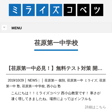
MENU
荏原第一中学校
【荏原第一中必見！】無料テスト対策 開催！！
2019/10/29
│
NEWS
│
荏原第一 個別
,
荏原第一中 ミライズ
,
荏原
第一中 塾
,
荏原第一中学校
,
西小山 塾
こんにちは！！ミライズコベツ 西小山教室です！ 寒さが
凄く増してきましたね。場所によってはインフルも
詳細はこちら