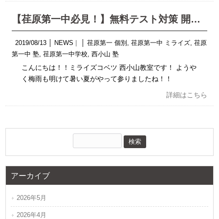
【荏原第一中必見！】無料テスト対策 開催！！
2019/08/13
│
NEWS
│
荏原第一 個別
,
荏原第一中 ミライズ
,
荏原
第一中 塾
,
荏原第一中学校
,
西小山 塾
こんにちは！！ミライズコベツ 西小山教室です！ ようや
く梅雨も明けて暑い夏がやって参りましたね！！
詳細はこちら
アーカイブ
2026年5月
2026年4月