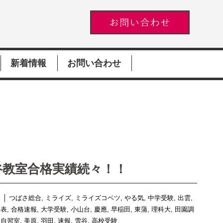
新着情報
お問い合わせ
谷教室合格実績続々！！
│
つばさ総合
,
ミライズ
,
ミライズコベツ
,
やる気
,
中学受験
,
出雲
,
発表
,
合格速報
,
大学受験
,
小山台
,
慶應
,
早稲田
,
東蒲
,
理科大
,
田園調
 自習室
,
美原
,
羽田
,
速報
,
雪谷
,
高校受験