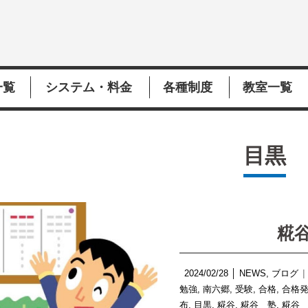
一覧
システム・料金
各種制度
教室一覧
目黒
糀
2024/02/28
│
NEWS
,
ブログ
勉強
,
南六郷
,
受験
,
合格
,
合格
布
,
目黒
,
糀谷
,
糀谷 塾
,
糀谷