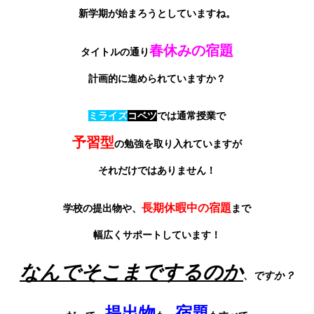
新学期が始まろうとしていますね。
春休みの宿題
タイトルの通り
計画的に進められていますか？
ミライズ
コベツ
では通常授業で
予習型
の勉強を取り入れていますが
それだけではありません！
長期休暇中の宿題
学校の提出物や、
まで
幅広くサポートしています！
なんでそこまでするのか
、
ですか？
提出物
宿題