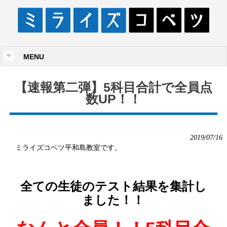
MENU
【速報第二弾】5科目合計で全員点
数UP！！
2019/07/16
ミライズコベツ平和島教室です。
全ての生徒のテスト結果を集計し
ました！！