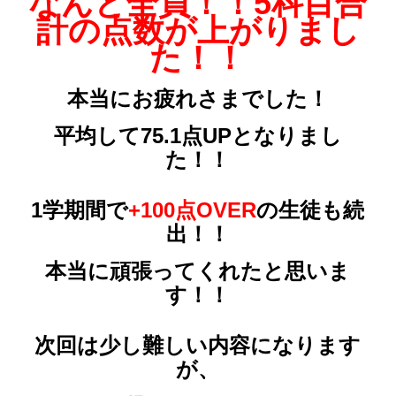
なんと全員！！5科目合
計の点数が上がりまし
た！！
本当にお疲れさまでした！
平均して75.1点UPとなりまし
た！！
1学期間で
+100点OVER
の生徒も続
出！！
本当に頑張ってくれたと思いま
す！！
次回は少し難しい内容になります
が、