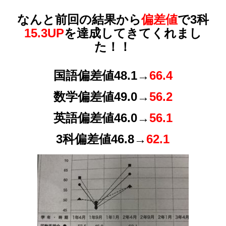
なんと前回の結果から
偏差値
で3科
15.3UP
を達成してきてくれまし
た！！
国語偏差値48.1→
66.4
数学偏差値49.0→
56.2
英語偏差値46.0→
56.1
3科偏差値46.8→
62.1