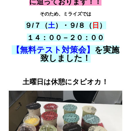
に迫っております！！
そのため、ミライズでは
９/７（
土
）・９/８（
日
）
１４：００－２０：００
【無料テスト対策会】
を実施
致しました！
土曜日は休憩にタピオカ！