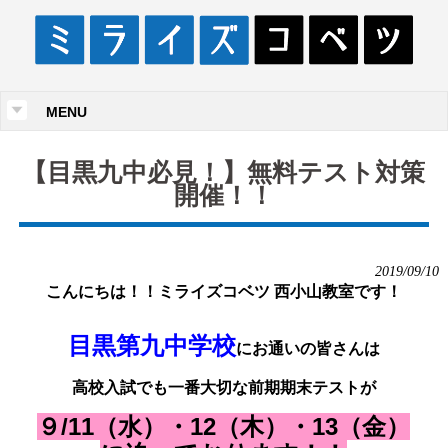
MENU
【目黒九中必見！】無料テスト対策
開催！！
2019/09/10
こんにちは！！
ミライズコベツ 西小山教室です！
目黒第九中学校
にお通いの皆さんは
高校入試でも一番大切な前期期末テストが
９/11（水）・12（木）・13（金）