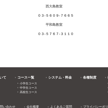
西大島教室
０３-５６０９-７６６５
平和島教室
０３-５７６７-３１１０
いて
コース一覧
システム・料金
各種制度
小学生コース
中学生コース
高校生コース
問い合わせ
会社概要
よくあるご質問
プライバシーポ