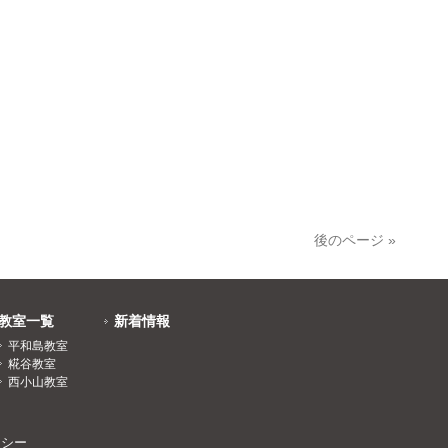
後のページ »
教室一覧
新着情報
平和島教室
糀谷教室
西小山教室
リシー