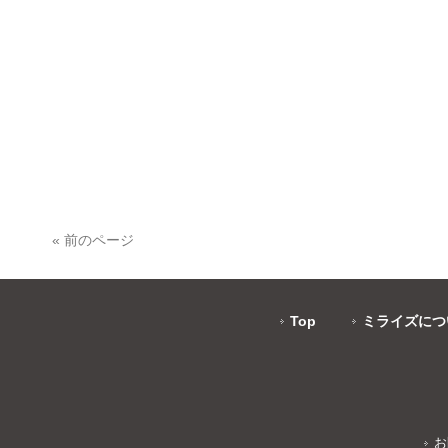
« 前のページ
Top
ミライズにつ
お